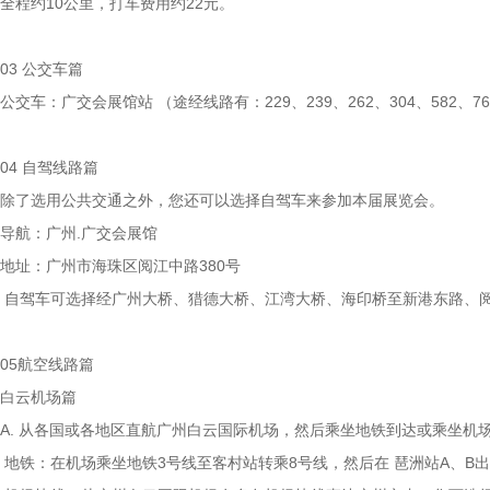
全程约10公里，打车费用约22元。
03 公交车篇
公交车：广交会展馆站 （途经线路有：229、239、262、304、582、
04 自驾线路篇
除了选用公共交通之外，您还可以选择自驾车来参加本届展览会。
导航：广州.广交会展馆
地址：广州市海珠区阅江中路380号
自驾车可选择经广州大桥、猎德大桥、江湾大桥、海印桥至新港东路、
05航空线路篇
白云机场篇
A. 从各国或各地区直航广州白云国际机场，然后乘坐地铁到达或乘坐机
地铁：在机场乘坐地铁3号线至客村站转乘8号线，然后在 琶洲站A、B